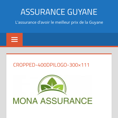
Aller
ASSURANCE GUYANE
au
contenu
L'assurance d'avoir le meilleur prix de la Guyane
CROPPED-400DPILOGO-300×111