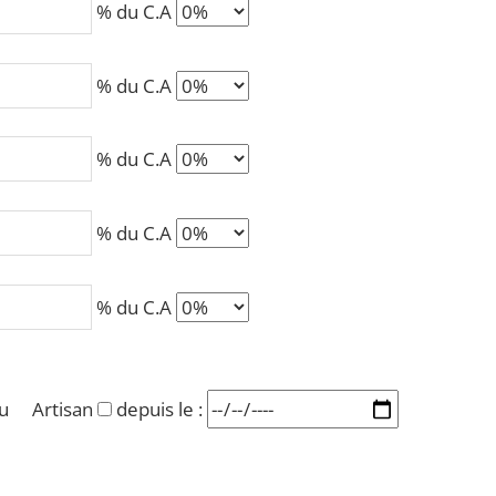
% du C.A
% du C.A
% du C.A
% du C.A
% du C.A
u
Artisan
depuis le :