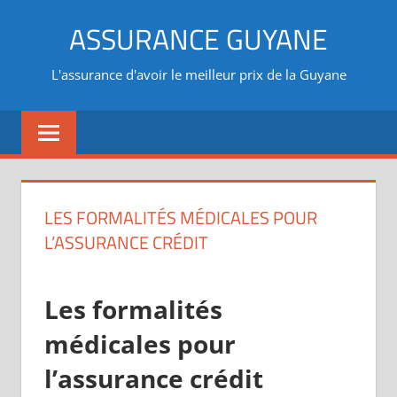
Aller
ASSURANCE GUYANE
au
contenu
L'assurance d'avoir le meilleur prix de la Guyane
LES FORMALITÉS MÉDICALES POUR
L’ASSURANCE CRÉDIT
Les formalités
médicales pour
l’assurance crédit