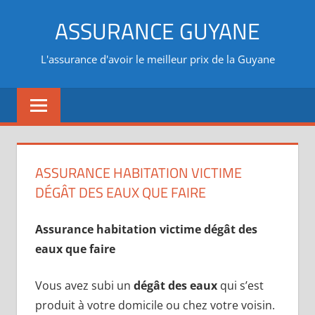
Aller
ASSURANCE GUYANE
au
contenu
L'assurance d'avoir le meilleur prix de la Guyane
ASSURANCE HABITATION VICTIME
DÉGÂT DES EAUX QUE FAIRE
Assurance habitation victime dégât des
eaux que faire
Vous avez subi un
dégât des eaux
qui s’est
produit à votre domicile ou chez votre voisin.