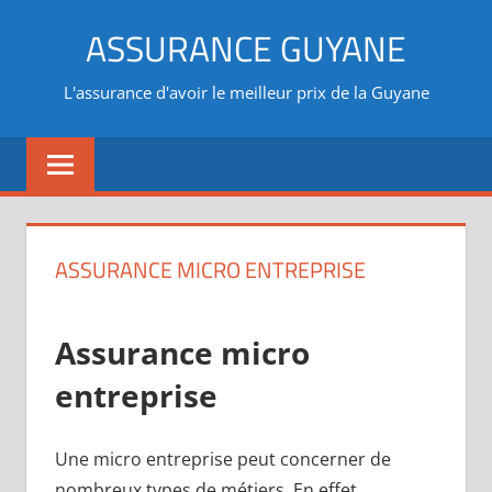
Aller
ASSURANCE GUYANE
au
contenu
L'assurance d'avoir le meilleur prix de la Guyane
ASSURANCE MICRO ENTREPRISE
Assurance micro
entreprise
Une micro entreprise peut concerner de
nombreux types de métiers. En effet,