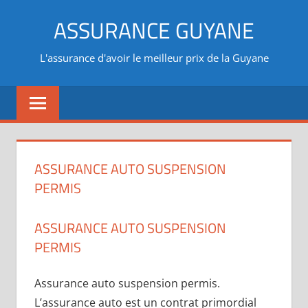
Aller
ASSURANCE GUYANE
au
contenu
L'assurance d'avoir le meilleur prix de la Guyane
ASSURANCE AUTO SUSPENSION
PERMIS
ASSURANCE AUTO SUSPENSION
PERMIS
Assurance auto suspension permis.
L’assurance auto est un contrat primordial