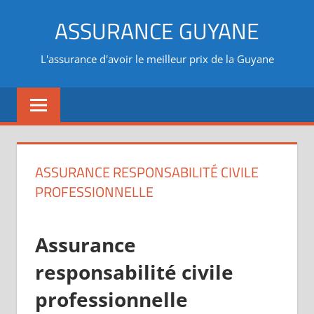
Aller
ASSURANCE GUYANE
au
contenu
L'assurance d'avoir le meilleur prix de la Guyane
ASSURANCE RESPONSABILITÉ CIVILE
PROFESSIONNELLE
Assurance
responsabilité civile
professionnelle