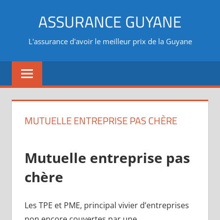
Aller
ASSURANCE GUYANE
au
contenu
L'assurance d'avoir le meilleur prix de la Guyane
MUTUELLE ENTREPRISE PAS CHÈRE
Mutuelle entreprise pas
chère
Les TPE et PME, principal vivier d’entreprises
non encore couvertes par une