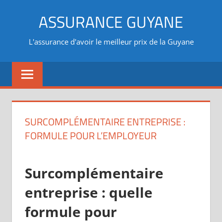
Aller
ASSURANCE GUYANE
au
contenu
L'assurance d'avoir le meilleur prix de la Guyane
SURCOMPLÉMENTAIRE ENTREPRISE :
FORMULE POUR L’EMPLOYEUR
Surcomplémentaire
entreprise : quelle
formule pour