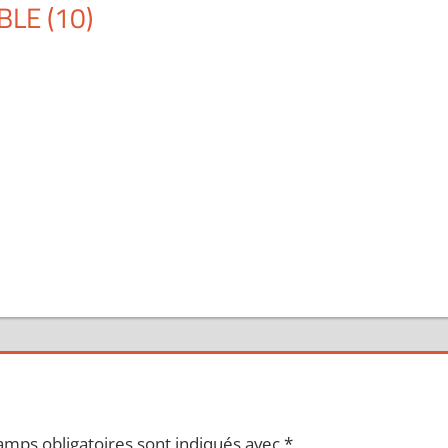
LE (10)
amps obligatoires sont indiqués avec
*