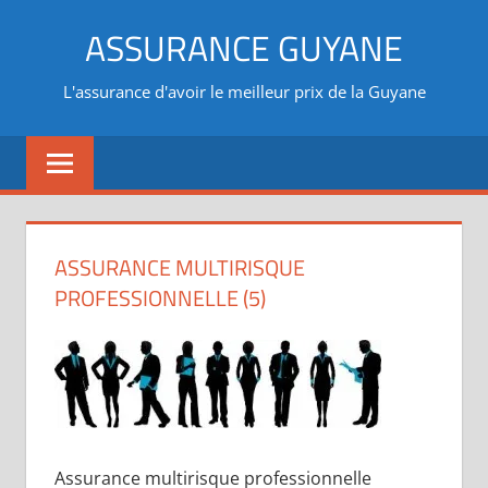
Aller
ASSURANCE GUYANE
au
contenu
L'assurance d'avoir le meilleur prix de la Guyane
ASSURANCE MULTIRISQUE
PROFESSIONNELLE (5)
Assurance multirisque professionnelle