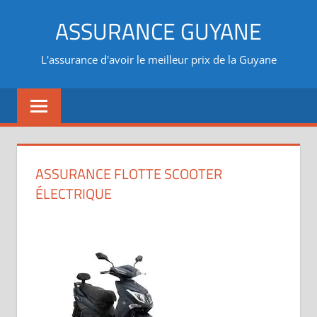
Aller
ASSURANCE GUYANE
au
contenu
L'assurance d'avoir le meilleur prix de la Guyane
ASSURANCE FLOTTE SCOOTER
ÉLECTRIQUE