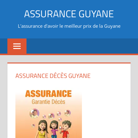
Aller
ASSURANCE GUYANE
au
contenu
L'assurance d'avoir le meilleur prix de la Guyane
ASSURANCE DÉCÈS GUYANE