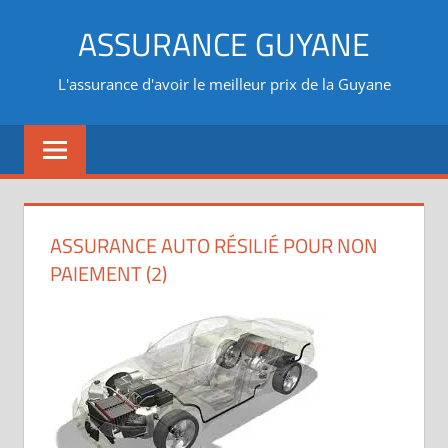
Aller
ASSURANCE GUYANE
au
contenu
L'assurance d'avoir le meilleur prix de la Guyane
ASSURANCE AUTO RÉSILIÉ POUR NON
PAIEMENT (2)