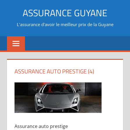
Aller
ASSURANCE GUYANE
au
contenu
L'assurance d'avoir le meilleur prix de la Guyane
ASSURANCE AUTO PRESTIGE (4)
Assurance auto prestige