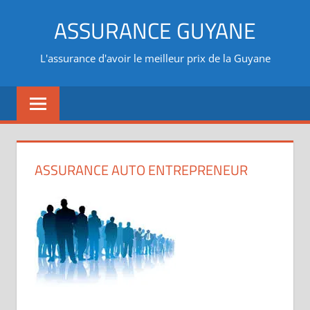
Aller
ASSURANCE GUYANE
au
contenu
L'assurance d'avoir le meilleur prix de la Guyane
ASSURANCE AUTO ENTREPRENEUR